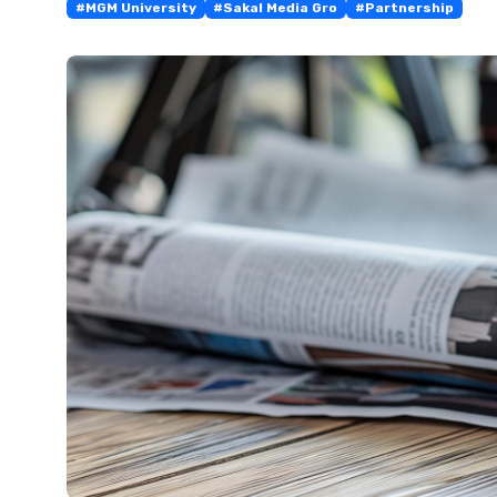
#MGM University
#Sakal Media Gro
#Partnership