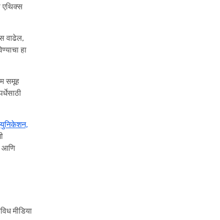
ा एथिक्स
ास वाढेल,
ण्याचा हा
यम समूह
र्धेसाठी
युनिकेशन,
गी
टे आणि
विविध मीडिया