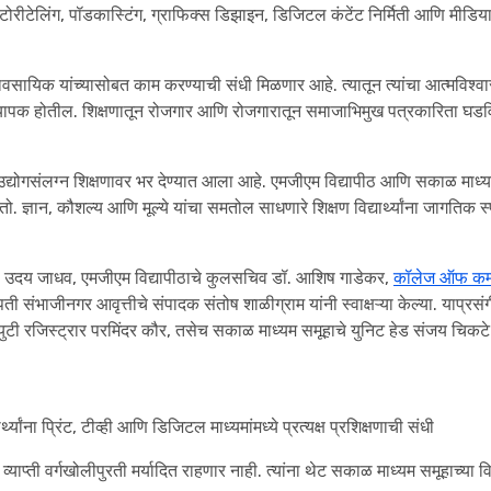
टोरीटेलिंग, पॉडकास्टिंग, ग्राफिक्स डिझाइन, डिजिटल कंटेंट निर्मिती आणि मीडिय
्यावसायिक यांच्यासोबत काम करण्याची संधी मिळणार आहे. त्यातून त्यांचा आत्मविश्व
्यापक होतील. शिक्षणातून रोजगार आणि रोजगारातून समाजाभिमुख पत्रकारिता घडवि
उद्योगसंलग्न शिक्षणावर भर देण्यात आला आहे. एमजीएम विद्यापीठ आणि सकाळ माध्
 ज्ञान, कौशल्य आणि मूल्ये यांचा समतोल साधणारे शिक्षण विद्यार्थ्यांना जागतिक स्प
री उदय जाधव, एमजीएम विद्यापीठाचे कुलसचिव डॉ. आशिष गाडेकर,
कॉलेज ऑफ कम्
ती संभाजीनगर आवृत्तीचे संपादक संतोष शाळीग्राम यांनी स्वाक्षऱ्या केल्या. याप्रसं
युटी रजिस्ट्रार परमिंदर कौर, तसेच सकाळ माध्यम समूहाचे युनिट हेड संजय चिक
ंना प्रिंट, टीव्ही आणि डिजिटल माध्यमांमध्ये प्रत्यक्ष प्रशिक्षणाची संधी
ाची व्याप्ती वर्गखोलीपुरती मर्यादित राहणार नाही. त्यांना थेट सकाळ माध्यम समूहाच्या 