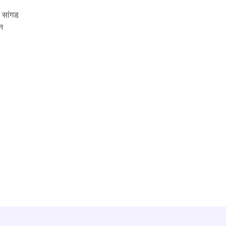
ी सांगड
ोन