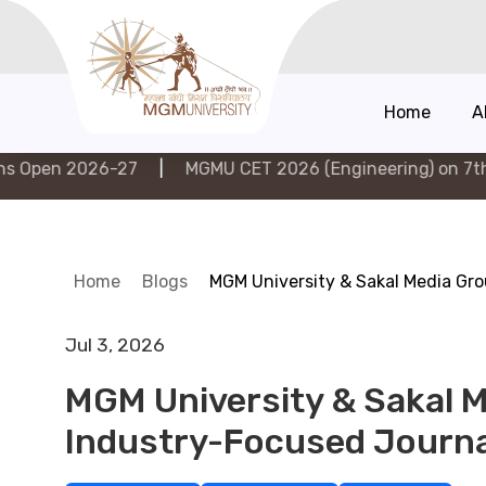
Home
A
27
|
MGMU CET 2026 (Engineering) on 7th August 2026
Home
Blogs
MGM University & Sakal Media Gro
Jul 3, 2026
MGM University & Sakal M
Industry-Focused Journa