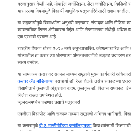
गरजांनुसार केली आहे. मोबाईल जर्नालिझम, डेटा जर्नालिझम, व्हिडिओ स्
यांसारख्या विषयांमुळे विद्यार्थी आधुनिक पत्रकारितेसाठी सक्षम बनतील.
या सहकार्यामुळे विद्यार्थ्यांना अनुभवी पत्रकार, संपादक आणि मीडिया व
व्यावसायिक शिस्त अंगीकारता येईल आणि रोजगाराच्या संधीही अधिक व
एक प्रभावी प्रयत्न आहे.
राष्ट्रीय शिक्षण धोरण २०२० मध्ये अनुभवाधारित, कौशल्याधारित आणि 
यांच्यातील हा करार त्या धोरणाच्या अंमलबजावणीचे उत्कृष्ट उदाहरण ठरतो.
सक्षम बनवेल.
या सामंजस्य करारावर सकाळ माध्यम समूहाचे मुख्य कार्यकारी अधिका
कल्चर अँड मीडियाच्या
प्राचार्या डॉ. रेखा शेळके तसेच सकाळच्या छत्रप
विद्यापीठाचे कुलपती अंकुशराव कदम, कुलगुरू डॉ. विलास सपकाळ, डेप्
निलेश राऊत उपस्थित होते.
न्यूजरूममध्येच घडणार उद्याचे पत्रकार!
एमजीएम विद्यापीठ आणि सकाळ माध्यम समूहाची अभिनव भागीदारी; विद्यार्थ्या
या करारामुळे
बी.ए. मल्टीमीडिया जर्नालिझमच्या
विद्यार्थ्यांसाठी शिक्षण