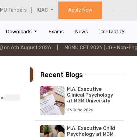
MU Tenders
IQAC
Apply Now
Downloads
Exams
News
Contact Us
st 2026
|
MGMU CET 2026 (UG - Non-Engineering) on 5
Recent Blogs
M.A. Executive
Clinical Psychology
e:
at MGM University
for Working
26 June 2026
Professionals
M.A. Executive Child
Psychology at MGM