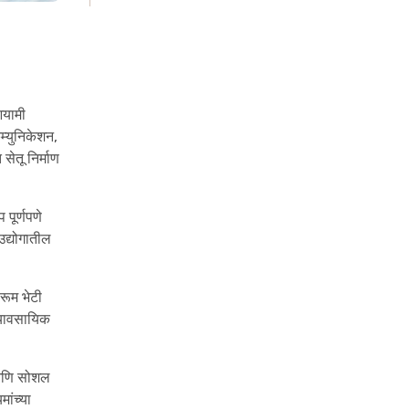
Era
आयामी
्युनिकेशन,
ेतू निर्माण
 पूर्णपणे
उद्योगातील
 रूम भेटी
व्यावसायिक
 आणि सोशल
ांच्या