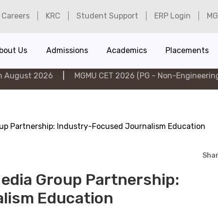
Careers
KRC
Student Support
ERP Login
MG
bout Us
Admissions
Academics
Placements
|
MGMU CET 2026 (PG - Non-Engineering) on 6th Augu
up Partnership: Industry-Focused Journalism Education
Shar
edia Group Partnership:
lism Education