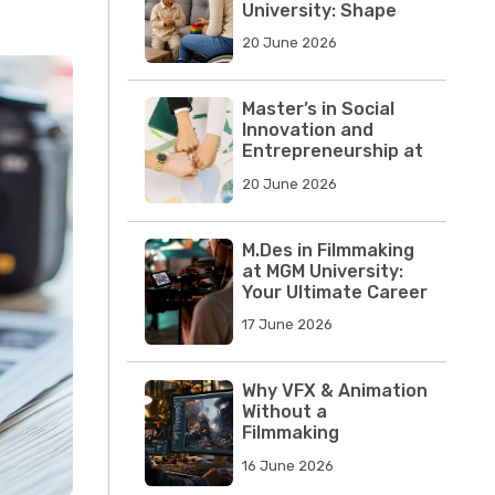
University: Shape
Young Minds,
20 June 2026
Transform Lives
Master’s in Social
Innovation and
Entrepreneurship at
MGM University
20 June 2026
M.Des in Filmmaking
at MGM University:
Your Ultimate Career
Launchpad in
17 June 2026
Cinema
Why VFX & Animation
Without a
Filmmaking
Foundation Is
16 June 2026
Obsolete in the AI