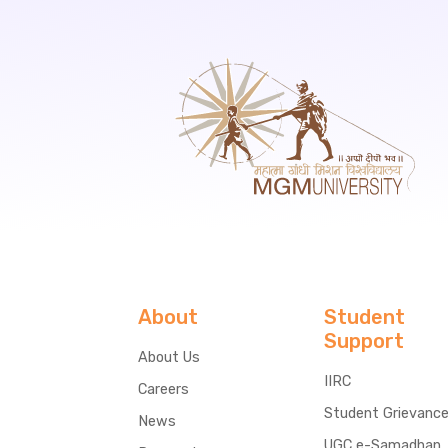
About
Student
Support
About Us
IIRC
Careers
Student Grievanc
News
UGC e-Samadhan