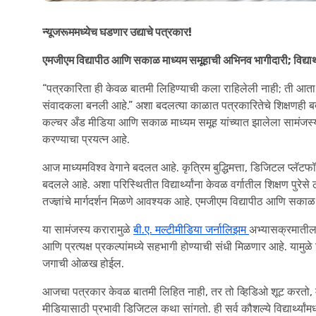
न्यूजरूममध्येच घडणार उद्याचे पत्रकार!
एमजीएम विद्यापीठ आणि सकाळ माध्यम समूहाची अभिनव भागीदारी; विद्यार्थ्यां
“पत्रकारिता ही केवळ बातमी लिहिण्याची कला राहिलेली नाही; ती आता व
संवादकला बनली आहे.” अशा बदलत्या काळात पत्रकारितेचे शिक्षणही ब
कल्चर अँड मीडिया आणि सकाळ माध्यम समूह यांच्यात झालेला सामंजस्य
करण्याचा प्रयत्न आहे.
आज माध्यमविश्व वेगाने बदलत आहे. कृत्रिम बुद्धिमत्ता, डिजिटल प्लॅटफॉ
बदलले आहे. अशा परिस्थितीत विद्यार्थ्यांना केवळ वर्गातील शिक्षण पुरे
तज्ज्ञांचे मार्गदर्शन मिळणे आवश्यक आहे. एमजीएम विद्यापीठ आणि सकाळ 
या सामंजस्य करारामुळे
बी.ए. मल्टीमीडिया जर्नालिझम
अभ्यासक्रमातील विद
आणि प्रत्यक्ष प्रकल्पांमध्ये सहभागी होण्याची संधी मिळणार आहे. यामुळ
जगाची ओळख होईल.
आजचा पत्रकार केवळ बातमी लिहित नाही, तर तो व्हिडिओ शूट करतो, 
मीडियासाठी प्रभावी डिजिटल कथा सांगतो. ही सर्व कौशल्ये विद्यार्थ्या